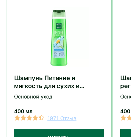
Шампунь Питание и
Шамп
мягкость для сухих и
регу
поврежденных волос с
объе
Основной уход
Основ
экстрактом ромашки 400мл
400 мл
400 м
1971 Отзыв