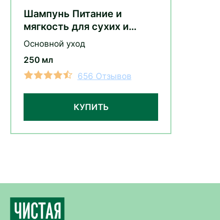
Шампунь Питание и
мягкость для сухих и
поврежденных волос с
Основной уход
экстрактом ромашки
250 мл
656 Отзывов
КУПИТЬ