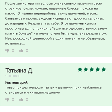
После химиотерапии волосы очень сильно изменили свою 
структуру: сухие, ломкие, лишенные блеска, похожи на 
паклю. Отчаянно перепробовала кучу шампуней, масок, 
бальзамов и прочих уходовых средств от дорогих салонных 
до народных. Результат так себе. Этот шампунь купила 
просто наугад, по принципу "если все однофигственно, зачем 
платить больше" - и очень, очень была удивлена результатом. 
Нет, роскошной шевелюрой в один момент я не обзавелась, 
но волосы...
0
0
Татьяна Д.
15.06 08:18
Комментарий:
товар пришел непролит,запах у шампуня приятный,волосы 
становятся мягкими,послушными 
0
0