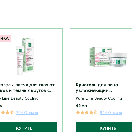
огель-патчи для глаз от
Криогель для лица
ков и темных кругов с
увлажняющий
э гипоаллергенные
гипоаллергенный с алоэ 
 Line Beauty Cooling
Pure Line Beauty Cooling
отеков
мл
45 мл
704 Отзыва
844 Отзыва
КУПИТЬ
КУПИТЬ