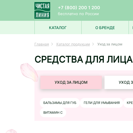
+7 (800) 200 1 200
бесплатно по России
КАТАЛОГ
О БРЕНДЕ
УХОД ЗА ЛИЦОМ
Главная
Каталог продукции
Уход за лицом
УХОД ЗА ВОЛОСАМИ
УХОД ЗА ТЕЛОМ
ДЛЯ МУЖЧИН
СРЕДСТВА ДЛЯ ЛИЦА 
ДЛЯ ДЕТЕЙ
УХОД ЗА ЛИЦОМ
УХОД 
БАЛЬЗАМЫ ДЛЯ ГУБ
ГЕЛИ ДЛЯ УМЫВАНИЯ
КРЕ
ВИТАМИН С