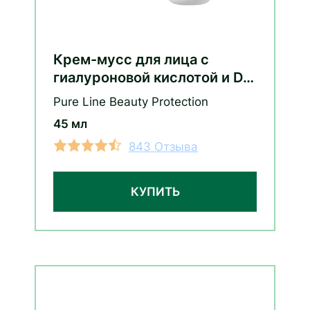
Крем-мусс для лица с
гиалуроновой кислотой и D-
пантенолом (сменный блок)
Pure Line Beauty Protection
45 мл
843 Отзыва
КУПИТЬ