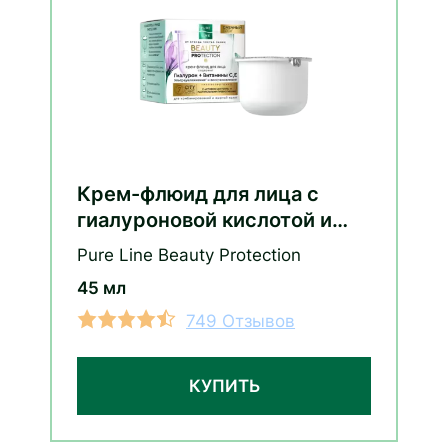
Крем-флюид для лица с
гиалуроновой кислотой и
витаминами С и Е (сменный
Pure Line Beauty Protection
блок)
45 мл
749 Отзывов
КУПИТЬ