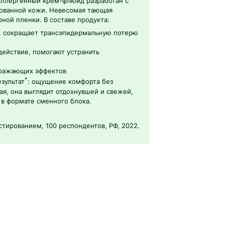
оаллергенный крем-флюид разработан с
ованной кожи. Невесомая тающая
рной пленки. В составе продукта:
т, сокращает трансэпидермальную потерю
действие, помогают устранить
бражающих эффектов
*
зультат
: ощущение комфорта без
ая, она выглядит отдохнувшей и свежей,
в формате сменного блока.
ированием, 100 респондентов, РФ, 2022.