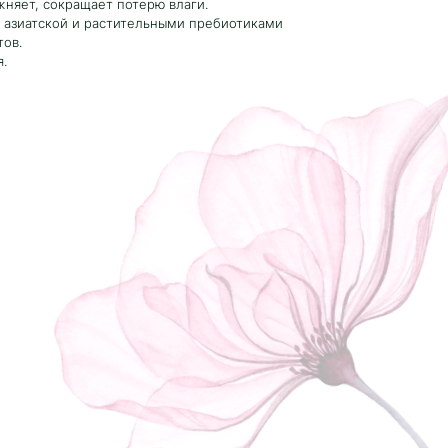
жняет, сокращает потерю влаги.
лы азиатской и растительными пребиотиками
тов.
.