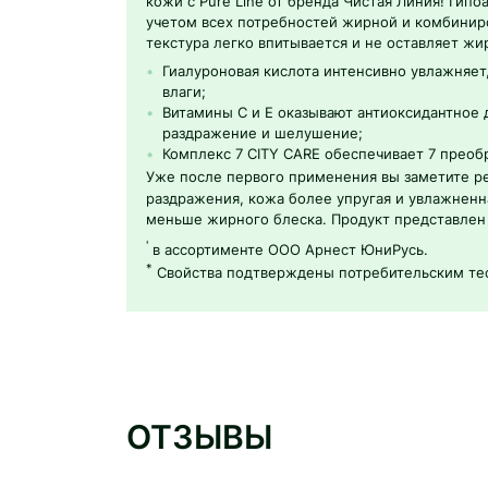
кожи с Pure Line от бренда Чистая Линия! Гип
учетом всех потребностей жирной и комбинир
текстура легко впитывается и не оставляет жи
Гиалуроновая кислота интенсивно увлажняе
влаги;
Витамины С и Е оказывают антиоксидантное 
раздражение и шелушение;
Комплекс 7 CITY CARE обеспечивает 7 прео
Уже после первого применения вы заметите ре
раздражения, кожа более упругая и увлажненн
меньше жирного блеска. Продукт представлен 
'
в ассортименте ООО Арнест ЮниРусь.
*
Свойства подтверждены потребительским тест
ОТЗЫВЫ