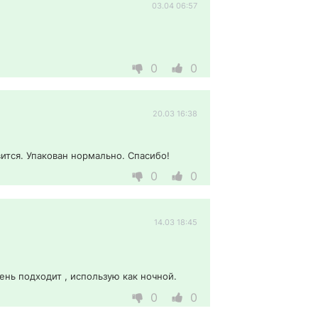
03.04 06:57
0
0
20.03 16:38
ится. Упакован нормально. Спасибо! 
0
0
14.03 18:45
нь подходит , использую как ночной. 
0
0