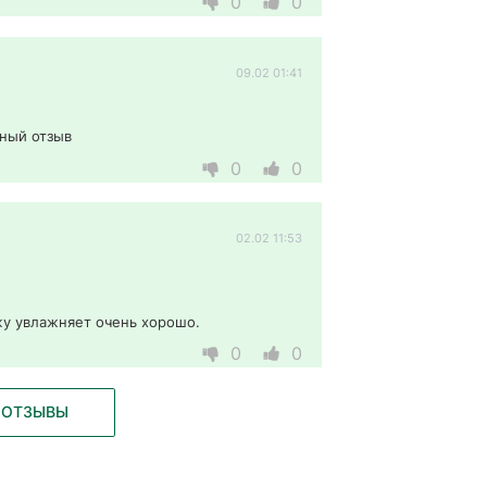
0
0
09.02 01:41
ьный отзыв
0
0
02.02 11:53
жу увлажняет очень хорошо. 
0
0
 ОТЗЫВЫ