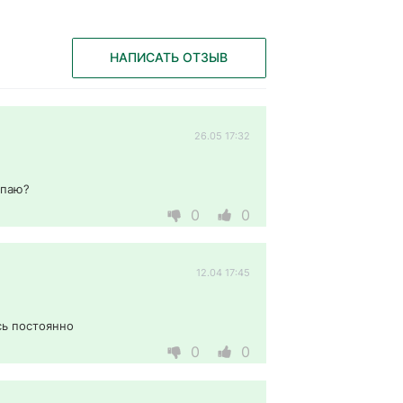
НАПИСАТЬ ОТЗЫВ
26.05 17:32
упаю? 
0
0
12.04 17:45
ь постоянно 
0
0