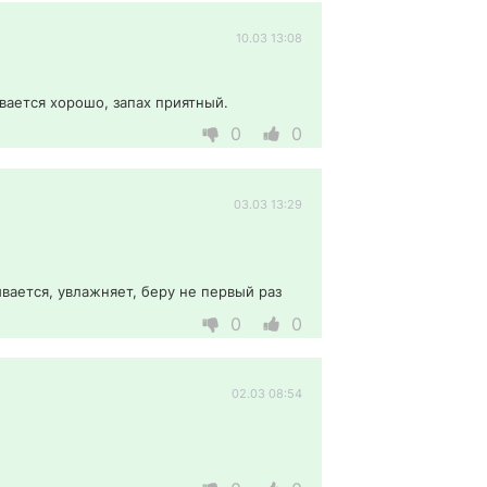
10.03 13:08
вается хорошо, запах приятный. 
0
0
03.03 13:29
ывается, увлажняет, беру не первый раз
0
0
02.03 08:54