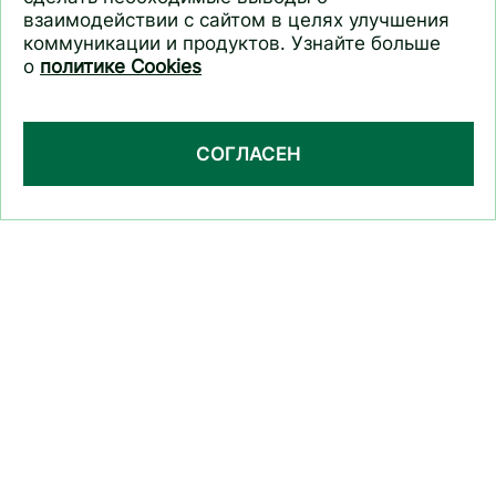
взаимодействии с сайтом в целях улучшения
коммуникации и продуктов. Узнайте больше
о
политике Cookies
СОГЛАСЕН
Шампунь с календулой
регулирующий Свежесть
и объем для жирных волос
Основной уход
400 мл
2337 Отзывов
КУПИТЬ