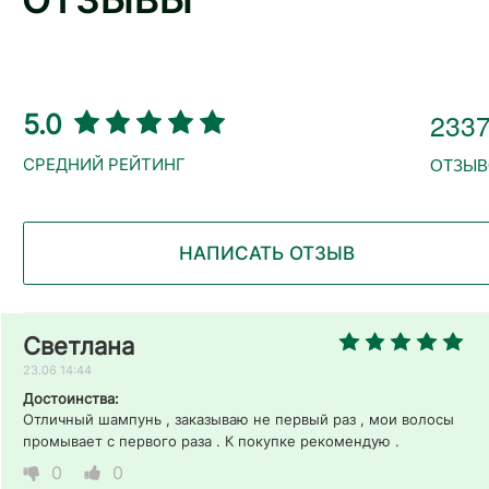
233
5.0
ОТЗЫВ
НАПИСАТЬ ОТЗЫВ
Светлана
23.06 14:44
Достоинства:
Отличный шампунь , заказываю не первый раз , мои волосы 
промывает с первого раза . К покупке рекомендую .
0
0