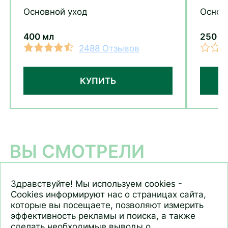
волос с экстрактом клевера
воло
Основной уход
Основ
400мл
400 мл
250 м
2488 Отзывов
КУПИТЬ
ВЫ СМОТРЕЛИ
Здравствуйте! Мы используем cookies -
Cookies информируют нас о страницах сайта,
которые вы посещаете, позволяют измерить
эффективность рекламы и поиска, а также
сделать необходимые выводы о