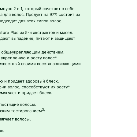
пунь 2 в 1, который сочетает в себе
 для волос. Продукт на 97% состоит из
подходит для всех типов волос.
re Plus из 5-и экстрактов и масел.
дают выпадение, питают и защищают
, общеукрепляющим действием.
укреплению и росту волос*.
 известный своими восстанавливающими
ю и придает здоровый блеск.
ни волос, способствуют их росту*.
смягчает и придает блеск.
блестящие волосы.
3
ьским тестированием
:
ягчает волосы,
с.