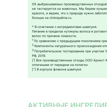
0% выбрасываемых производственных отходов’.
не тестируется на животных. Мы берем лучшее
красоте, и верим, что о природе нужно заботить
больше на chistayalinia.ru.
* В сочетании с ингредиентами шампуня.
Питание в пределах кутикулы волоса и рогово
волос по причине ломкости.
1
По сравнению с предыдущим поколением сред
2
Компоненты натурального происхождения отм
3
Потребительское тестирование при участии 1
РФ, 2019.
[‘] Все производственные отходы ООО Арнест 
отличными от передачи на полигон.
[‘‘] В корпусе флакона шампуня.
АКТИВНЫЕ ИНГРЕДИ