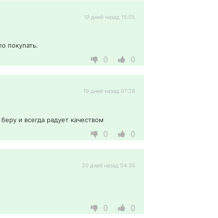
19 дней назад 15:05
о покупать. 
0
0
19 дней назад 07:28
 беру и всегда радует качеством 
0
0
20 дней назад 04:35
0
0