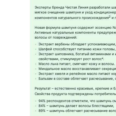
Эксперты бренда Чистая Линия разработали шам
мягкое очищение шампуня и уход кондиционера
2
компонентов натурального происхождения
и 
Новая формула шампуня содержит эссенцию Natu
Активные натуральные компоненты предупреж
волосы от повреждений:
Экстракт вербены обладает успокаивающим
Шалфей способствует питанию кожи головы, 
Экстракт шиповника, богатый витаминами и
свойствами, стимулирует рост волос*.
Масло льна питает, смягчает кожу и волосы.
Миндальное масло восстанавливает секреци
Экстракт хмеля и репейное масло питают кор
Бальзам в составе облегчает расчесывание, 
Результат – естественно красивые, крепкие и 
Свойства продукта подтверждены потребител
94% респондентов отметили, что шампунь см
84% – шампунь делает волосы блестящими,
89% – шампунь облегчает расчесывание воло