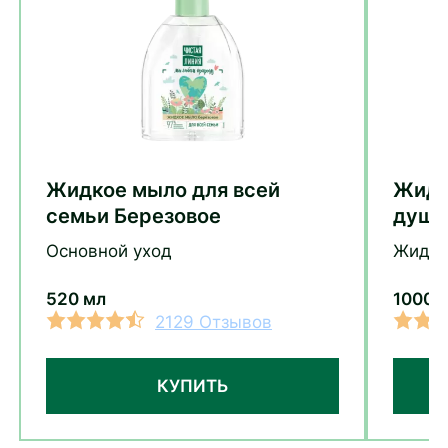
Жидкое мыло для всей
Жидк
семьи Березовое
душа
Основной уход
Жидко
520 мл
1000 
2129 Отзывов
КУПИТЬ