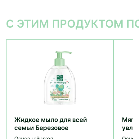
С ЭТИМ ПРОДУКТОМ 
Жидкое мыло для всей
Мягк
семьи Березовое
увла
анти
Основной уход
Основ