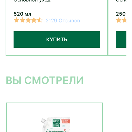
комп
520 мл
250 м
2129 Отзывов
КУПИТЬ
ВЫ СМОТРЕЛИ