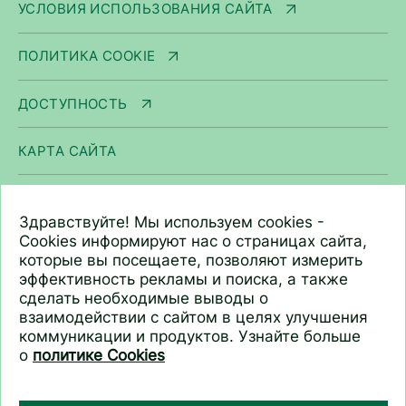
УСЛОВИЯ ИСПОЛЬЗОВАНИЯ САЙТА
ПОЛИТИКА COOKIE
ДОСТУПНОСТЬ
КАРТА САЙТА
ООО «Арнест ЮниРусь»
Здравствуйте! Мы используем cookies -
г. Москва, ул. Сергея Макеева, д. 13.
Cookies информируют нас о страницах сайта,
которые вы посещаете, позволяют измерить
ИНН 7705183476
эффективность рекламы и поиска, а также
+7 (495) 745 75 00
сделать необходимые выводы о
info@unirusgroup.ru
взаимодействии с сайтом в целях улучшения
коммуникации и продуктов. Узнайте больше
о
политике Cookies