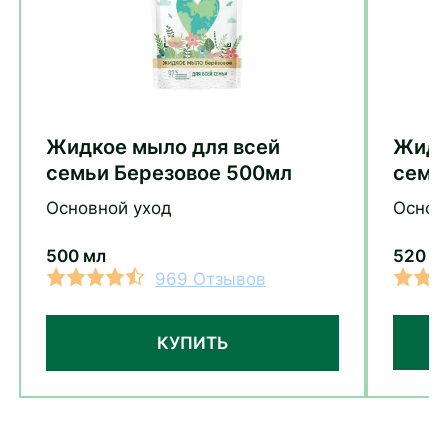
Жидкое мыло для всей
Жидк
семьи Березовое 500мл
семь
Основной уход
Основ
500 мл
520 м
969 Отзывов
КУПИТЬ