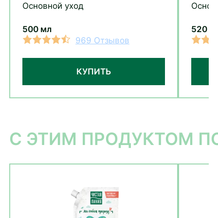
Основной уход
Основ
500 мл
520 м
969 Отзывов
КУПИТЬ
С ЭТИМ ПРОДУКТОМ 