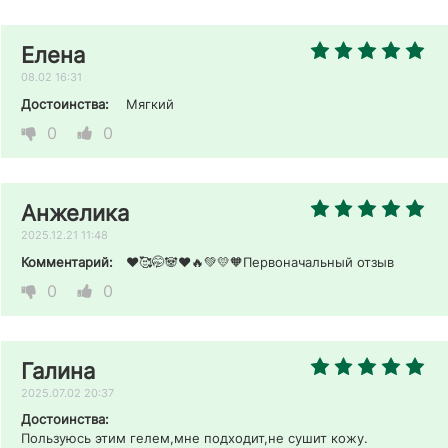
Елена
08.02 16:31
Достоинства:
Мягкий
0
0
Анжелика
2025.12.21 11:48
Комментарий:
❤️🥰🤭🐼♥️🔥💚💛🧡Первоначальный отзыв
0
0
Галина
2025.07.02 20:37
Достоинства:
Пользуюсь этим гелем,мне подходит,не сушит кожу.