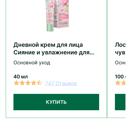
Дневной крем для лица
Лось
Сияние и увлажнение для
чувс
сухой кожи с гиалуроном и
Сияни
Основной уход
Основ
экстрактом розы
экст
вита
40 мл
100 м
747 Отзывов
КУПИТЬ