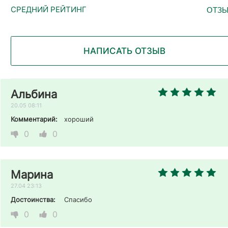
ОТЗЫ
НАПИСАТЬ ОТЗЫВ
Альбина
20.05 08:11
Комментарий:
хороший
0
0
Марина
27.04 23:13
Достоинства:
Спасибо
0
0