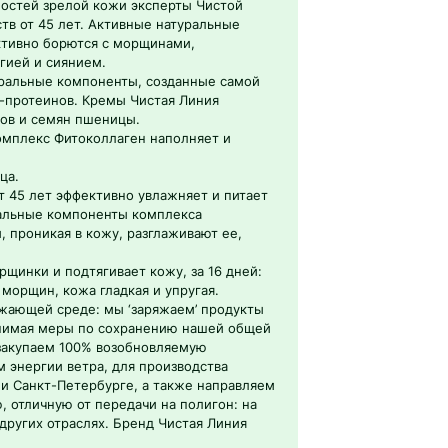
ностей зрелой кожи эксперты Чистой
тв от 45 лет. Активные натуральные
ктивно борются с морщинами,
гией и сиянием.
уральные компоненты, созданные самой
о-протеинов. Кремы Чистая Линия
ов и семян пшеницы.
омплекс Фитоколлаген наполняет и
ца.
 45 лет эффективно увлажняет и питает
ральные компоненты комплекса
 проникая в кожу, разглаживают ее,
рщинки и подтягивает кожу, за 16 дней:
морщин, кожа гладкая и упругая.
ужающей среде: мы ‘заряжаем’ продукты
инимая меры по сохранению нашей общей
закупаем 100% возобновляемую
 энергии ветра, для производства
 и Санкт-Петербурге, а также направляем
, отличную от передачи на полигон: на
других отраслях. Бренд Чистая Линия