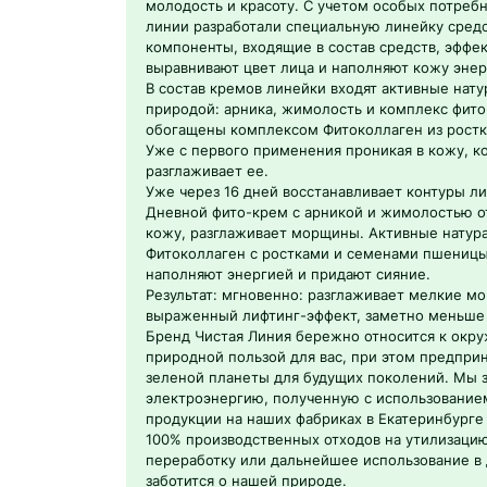
молодость и красоту. С учетом особых потреб
линии разработали специальную линейку средс
компоненты, входящие в состав средств, эффе
выравнивают цвет лица и наполняют кожу энер
В состав кремов линейки входят активные нат
природой: арника, жимолость и комплекс фит
обогащены комплексом Фитоколлаген из ростк
Уже с первого применения проникая в кожу, к
разглаживает ее.
Уже через 16 дней восстанавливает контуры ли
Дневной фито-крем c арникой и жимолостью от
кожу, разглаживает морщины. Активные нату
Фитоколлаген с ростками и семенами пшеницы,
наполняют энергией и придают сияние.
Результат: мгновенно: разглаживает мелкие мо
выраженный лифтинг-эффект, заметно меньше 
Бренд Чистая Линия бережно относится к окр
природной пользой для вас, при этом предпр
зеленой планеты для будущих поколений. Мы 
электроэнергию, полученную с использованием
продукции на наших фабриках в Екатеринбурге
100% производственных отходов на утилизацию
переработку или дальнейшее использование в 
заботится о нашей природе.