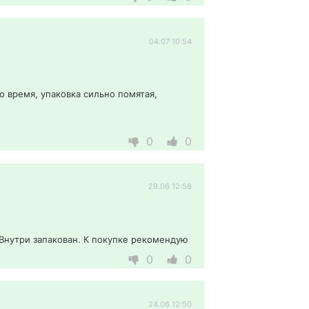
04.07 10:54
 время, упаковка сильно помятая, 
0
0
29.06 12:58
Внутри запакован. К покупке рекомендую 
0
0
24.06 12:50