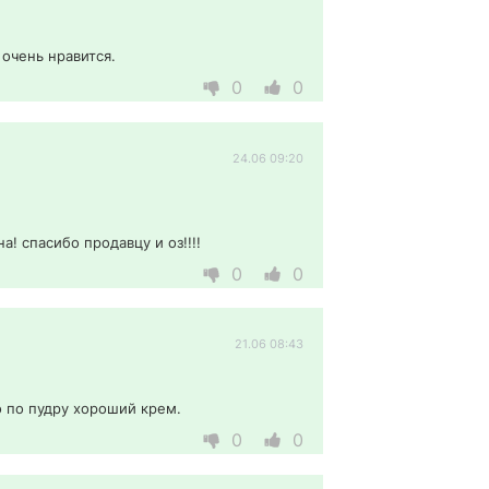
очень нравится.
0
0
24.06 09:20
! спасибо продавцу и оз!!!! 
0
0
21.06 08:43
 по пудру хороший крем.
0
0