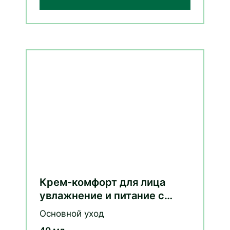
Крем-комфорт для лица
увлажнение и питание с
витамином E и пребиотиками
Основной уход