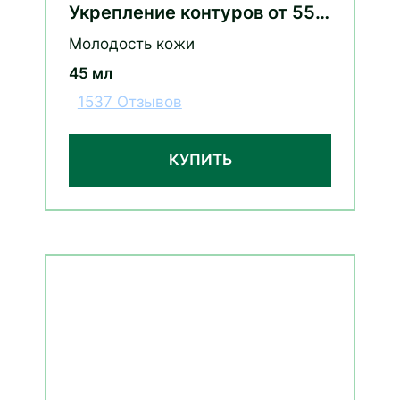
Укрепление контуров от 55
лет шлемник байкальский и
Молодость кожи
морошка
45 мл
1537 Отзывов
КУПИТЬ