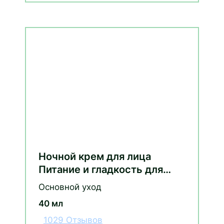
Ночной крем для лица
Питание и гладкость для
нормальной и
Основной уход
комбинированной кожи с
40 мл
маслом облепихи
1029 Отзывов