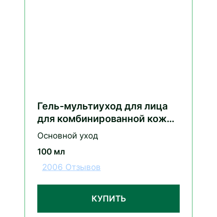
Гель-мультиуход для лица
для комбинированной кожи
с соком алоэ, гиалуроном и
Основной уход
нициамидом
100 мл
2006 Отзывов
КУПИТЬ