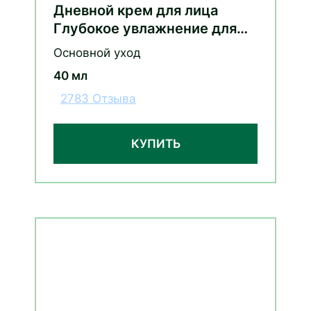
Дневной крем для лица
Глубокое увлажнение для
комбинированной кожи с
Основной уход
соком алоэ
40 мл
2783 Отзыва
КУПИТЬ