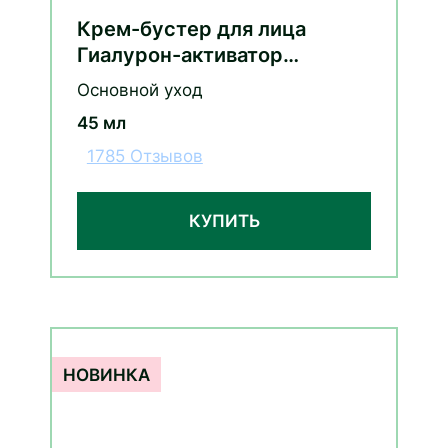
Крем-бустер для лица
Гиалурон-активатор
интенсивное увлажнение с
Основной уход
гиалуроном и экстрактом
45 мл
василька
1785 Отзывов
КУПИТЬ