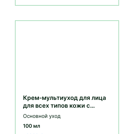
Крем-мультиуход для лица
для всех типов кожи с
экстрактом розы и
Основной уход
витаминами С и E
100 мл