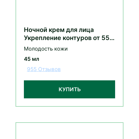
Ночной крем для лица
Укрепление контуров от 55
лет шлемник байкальский и
Молодость кожи
морошка
45 мл
955 Отзывов
КУПИТЬ