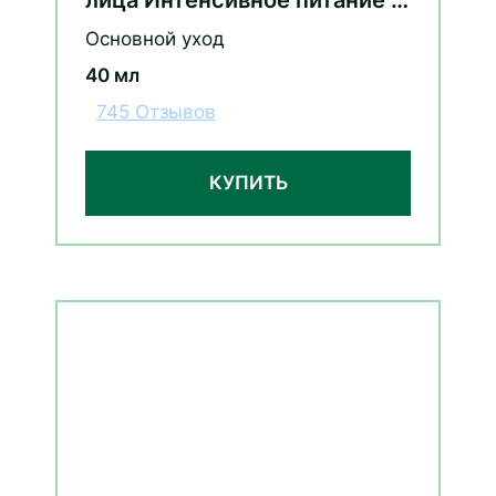
маслом ростков пшеницы
Основной уход
40 мл
745 Отзывов
КУПИТЬ