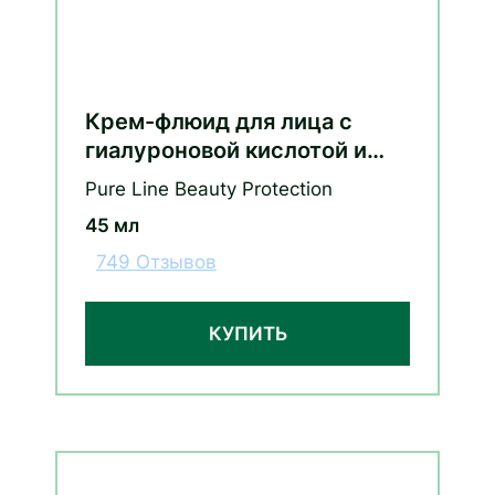
Крем-флюид для лица с
гиалуроновой кислотой и
витаминами С и Е (сменный
Pure Line Beauty Protection
блок)
45 мл
749 Отзывов
КУПИТЬ