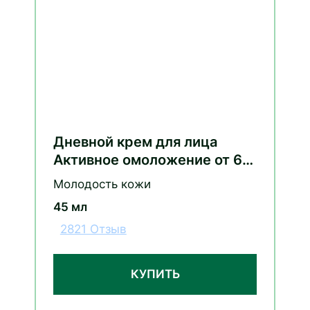
Дневной крем для лица
Активное омоложение от 60
лет таволга и калина
Молодость кожи
45 мл
2821 Отзыв
КУПИТЬ