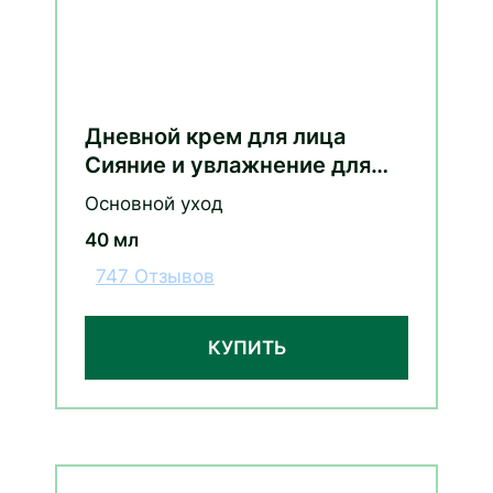
Дневной крем для лица
Сияние и увлажнение для
сухой кожи с гиалуроном и
Основной уход
экстрактом розы
40 мл
747 Отзывов
КУПИТЬ