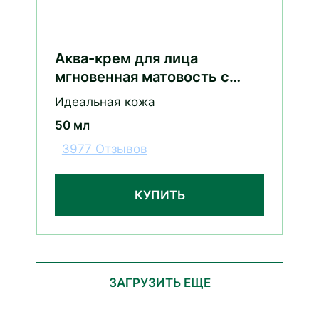
Аква-крем для лица
мгновенная матовость с
цинком и эвкалиптом
Идеальная кожа
50 мл
3977 Отзывов
КУПИТЬ
ЗАГРУЗИТЬ ЕЩЕ