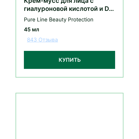
Крем-мусс для лица с
гиалуроновой кислотой и D-
пантенолом (сменный блок)
Pure Line Beauty Protection
45 мл
843 Отзыва
КУПИТЬ