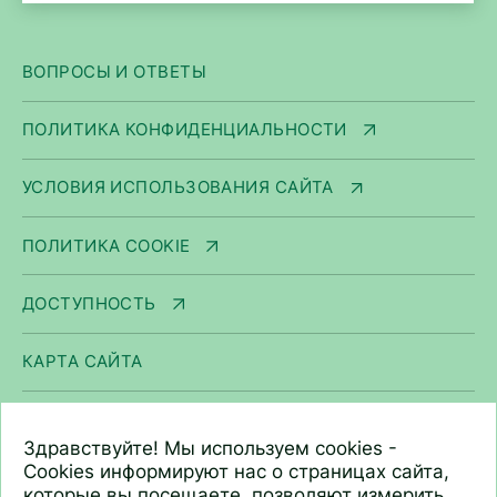
ВОПРОСЫ И ОТВЕТЫ
ПОЛИТИКА КОНФИДЕНЦИАЛЬНОСТИ
УСЛОВИЯ ИСПОЛЬЗОВАНИЯ САЙТА
ПОЛИТИКА COOKIE
ДОСТУПНОСТЬ
КАРТА САЙТА
ООО «Арнест ЮниРусь»
Здравствуйте! Мы используем cookies -
г. Москва, ул. Сергея Макеева, д. 13.
Cookies информируют нас о страницах сайта,
которые вы посещаете, позволяют измерить
ИНН 7705183476