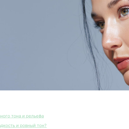
ного тона и рельефа
адкость и ровный тон?