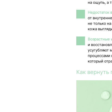
на ощупь, а 
Недостаток в
от внутренн
не только н
кожа выгляди
Возрастные 
и восстанов
усугубляют 
процессами в
который отр
Как вернуть 