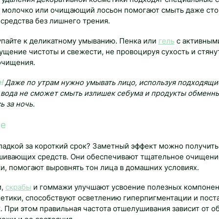
, молочко или очищающий лосьон помогают смыть даже ст
средства без лишнего трения.
упайте к деликатному умыванию. Пенка или
гель
с активным
ущение чистоты и свежести, не провоцируя сухость и стяну
 очищения.
!
Даже по утрам нужно умывать лицо, используя подходящ
 вода не сможет смыть излишек себума и продукты обменны
 за ночь.
е
гладкой за короткий срок? Заметный эффект можно получит
ивающих средств. Они обеспечивают тщательное очищение
и, помогают выровнять тон лица в домашних условиях.
и,
скрабы
и гоммажи улучшают усвоение полезных компонен
тики, способствуют осветлению гиперпигментации и поста
. При этом правильная частота отшелушивания зависит от 