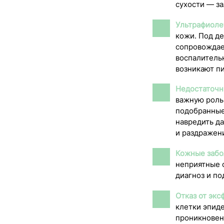
сухости — з
Ультрафиоле
кожи. Под д
сопровождае
воспалительн
возникают п
Недостаточн
важную роль
подобранные
навредить д
и раздражен
Кожные забо
неприятные 
диагноз и п
Отказ от экс
клетки эпид
проникновен