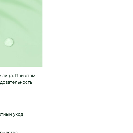
 лица. При этом
едовательность
.
отный уход
редства.