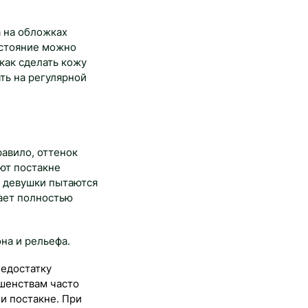
 на обложках
остояние можно
как сделать кожу
ть на регулярной
равило, оттенок
ют постакне
и девушки пытаются
ает полностью
на и рельефа.
недостатку
ршенствам часто
и постакне. При