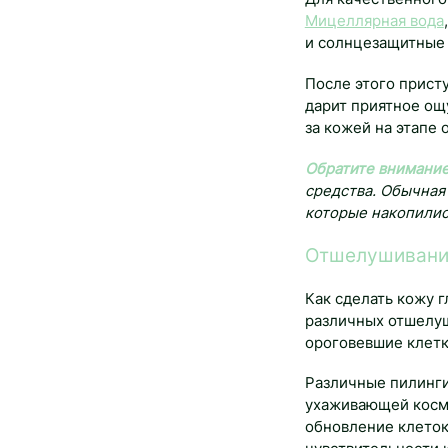
Мицеллярная вода
и солнцезащитные 
После этого прист
дарит приятное ощ
за кожей на этапе
Обратите внимание
средства. Обычная
которые накопились
Отшелушивани
Как сделать кожу 
различных отшелуш
ороговевшие клетк
Различные пилинг
ухаживающей косме
обновление клеток