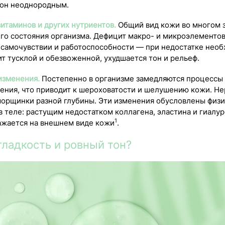
тон неоднородным.
итаминов и других нутриентов.
Общий вид кожи во многом 
его состояния организма. Дефицит макро- и микроэлементов
а самочувствии и работоспособности — при недостатке нео
т тусклой и обезвоженной, ухудшается тон и рельеф.
изменения.
Постепенно в организме замедляются процессы
ления, что приводит к шероховатости и шелушению кожи. Н
морщинки разной глубины. Эти изменения обусловлены физ
 теле: растущим недостатком коллагена, эластина и гиалу
1
ажается на внешнем виде кожи
.
гладкость и ровный тон?