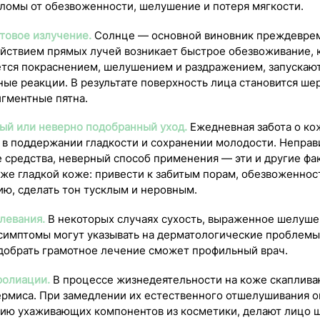
аломы от обезвоженности, шелушение и потеря мягкости.
товое излучение.
Солнце — основной виновник преждеврем
ействием прямых лучей возникает быстрое обезвоживание, 
тся покраснением, шелушением и раздражением, запускаю
ые реакции. В результате поверхность лица становится ше
игментные пятна.
ый или неверно подобранный уход.
Ежедневная забота о ко
 в поддержании гладкости и сохранении молодости. Неправ
 средства, неверный способ применения — эти и другие фа
аже гладкой коже: привести к забитым порам, обезвоженнос
ию, сделать тон тусклым и неровным.
левания.
В некоторых случаях сухость, выраженное шелушен
симптомы могут указывать на дерматологические проблемы
одобрать грамотное лечение сможет профильный врач.
фолиации.
В процессе жизнедеятельности на коже скаплива
ермиса. При замедлении их естественного отшелушивания 
ию ухаживающих компонентов из косметики, делают лицо 