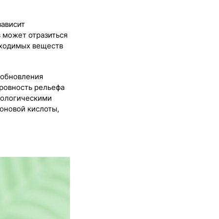
зависит
 может отразиться
бходимых веществ
 обновления
еровность рельефа
иологическими
роновой кислоты,