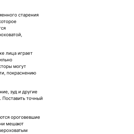
енного старения
которое
тся
роховатой,
же лица играет
ильно
кторы могут
ти, покраснению
ие, зуд и другие
. Поставить точный
ются ороговевшие
они мешают
шероховатым