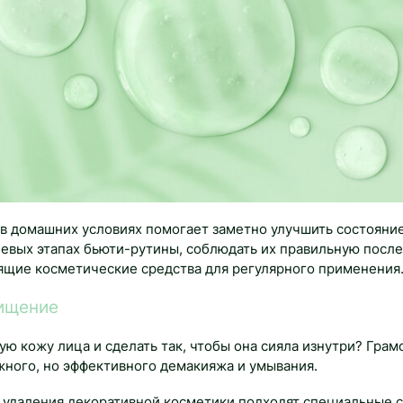
в домашних условиях помогает заметно улучшить состояние
чевых этапах бьюти-рутины, соблюдать их правильную посл
ящие косметические средства для регулярного применения
ищение
ую кожу лица и сделать так, чтобы она сияла изнутри? Грам
жного, но эффективного демакияжа и умывания.
 удаления декоративной косметики подходят специальные с