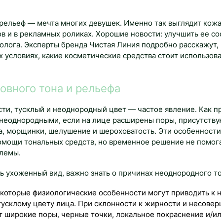
рельеф — мечта многих девушек. Именно так выглядит кожа
в и в рекламных роликах. Хорошие новости: улучшить ее с
толога. Эксперты бренда Чистая Линия подробно расскажут, 
х условиях, какие косметические средства стоит использова
овного тона и рельефа
сти, тусклый и неоднородный цвет — частое явление. Как п
 неоднородными, если на лице расширены поры, присутству
а, морщинки, шелушение и шероховатость. Эти особенност
омощи тональных средств, но временное решение не помог
блемы.
ь ухоженный вид, важно знать о причинах неоднородного то
которые физиологические особенности могут приводить к 
тусклому цвету лица. При склонности к жирности и несове
т широкие поры, черные точки, локальное покраснение и/ил