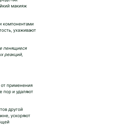
ойкий макияж
и компонентами
тость, ухаживают
ие пенящиеся
х реакций,
ь от применения
 пор и удаляют
тов другой
кне, ускоряют
общей