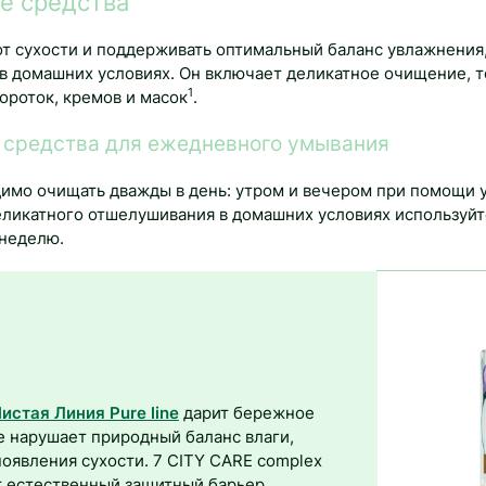
е средства
от сухости и поддерживать оптимальный баланс увлажнения
в домашних условиях. Он включает деликатное очищение, т
1
ороток, кремов и масок
.
 средства для ежедневного умывания
имо очищать дважды в день: утром и вечером при помощи
деликатного отшелушивания в домашних условиях используй
 неделю.
истая Линия Pure line
дарит бережное
е нарушает природный баланс влаги,
оявления сухости. 7 CITY CARE complex
 естественный защитный барьер