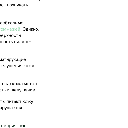
жет возникать
 необходимо
гоммажей
. Однако,
верхности
чность пилинг-
 матирующие
 шелушения кожи
тора) кожа может
сть и шелушение.
ты питают кожу
нарушается
е неприятные