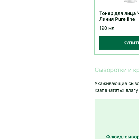
Тонер для лица 
Линия Pure line
190 мл
КУПИТ
Сыворотки и к
Ухаживающие сыво
«запечатать» влаг
Флюид-сыворо