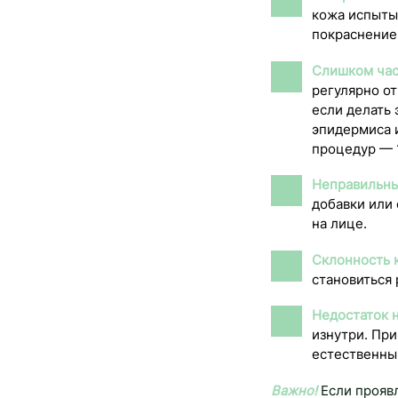
кожа испытыв
покраснение
Слишком час
регулярно о
если делать
эпидермиса 
процедур — 1
Неправильны
добавки или 
на лице.
Склонность к
становиться 
Недостаток 
изнутри. При
естественный
Важно!
Если проявл