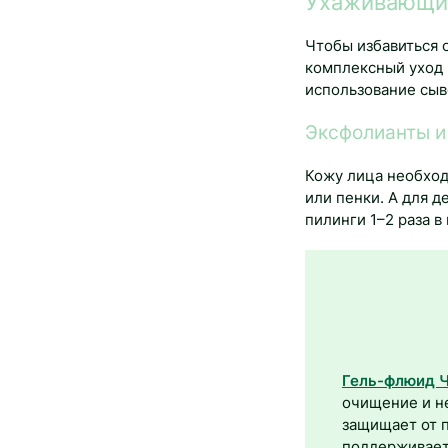
Ухаживающи
Чтобы избавиться 
комплексный уход 
использование сыв
Эксфолианты и
Кожу лица необход
или пенки. А для 
пилинги 1–2 раза в
Гель-флюид Ч
очищение и н
защищает от п
поддерживает