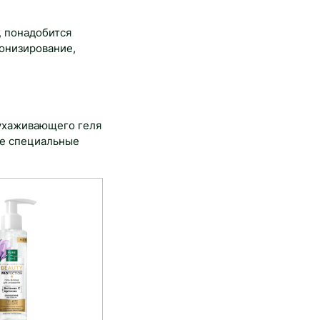
, понадобится
онизирование,
 ухаживающего геля
те специальные