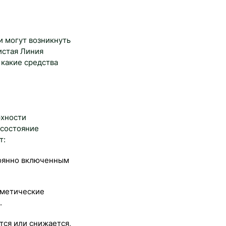
и могут возникнуть
истая Линия
 какие средства
рхности
 состояние
т:
тоянно включенным
сметические
.
тся или снижается,