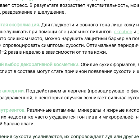
ает стресс. В результате возрастает чувствительность, мо
, раздражение и шелушение.
тая эксфолиация.
Для гладкости и ровного тона лица кожу
тшелушивать при помощи специальных пилингов,
скрабов
и
 это слишком часто, можно нарушить защитный барьер на по
и спровоцировать симптомы сухости. Оптимальная периоди
–2 раза в неделю в зависимости от типа кожи.
й выбор декоративной косметики.
Обилие сухих форматов,
спирт в составе могут стать причиной появления сухости и
 аллергии.
Под действием аллергена (провоцирующего фак
раздраженной, в некоторых случаях возникает сильная сухо
нутриентов.
Различные витамины, минералы и жирные кисло
 их недостатке часто ухудшается тон лица и микрорельеф, 
 баланс влаги.
ения сухости усиливаются, их сопровождает зуд или други