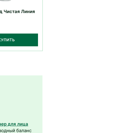
д Чистая Линия
КУПИТЬ
нер для лица
водный баланс