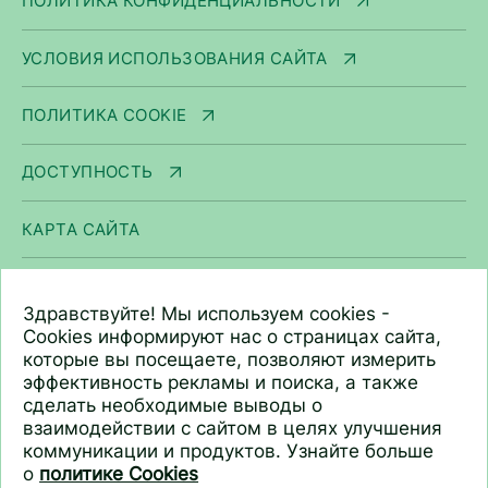
ПОЛИТИКА КОНФИДЕНЦИАЛЬНОСТИ
УСЛОВИЯ ИСПОЛЬЗОВАНИЯ САЙТА
ПОЛИТИКА COOKIE
ДОСТУПНОСТЬ
КАРТА САЙТА
ООО «Арнест ЮниРусь»
Здравствуйте! Мы используем cookies -
г. Москва, ул. Сергея Макеева, д. 13.
Cookies информируют нас о страницах сайта,
которые вы посещаете, позволяют измерить
ИНН 7705183476
эффективность рекламы и поиска, а также
+7 (495) 745 75 00
сделать необходимые выводы о
info@unirusgroup.ru
взаимодействии с сайтом в целях улучшения
коммуникации и продуктов. Узнайте больше
о
политике Cookies