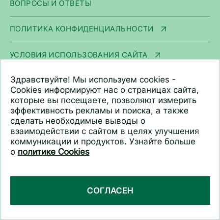
ВОПРОСЫ И ОТВЕТЫ
ПОЛИТИКА КОНФИДЕНЦИАЛЬНОСТИ
УСЛОВИЯ ИСПОЛЬЗОВАНИЯ САЙТА
Здравствуйте! Мы используем cookies -
ПОЛИТИКА COOKIE
Cookies информируют нас о страницах сайта,
которые вы посещаете, позволяют измерить
ДОСТУПНОСТЬ
эффективность рекламы и поиска, а также
сделать необходимые выводы о
взаимодействии с сайтом в целях улучшения
КАРТА САЙТА
коммуникации и продуктов. Узнайте больше
о
политике Cookies
ООО «Арнест ЮниРусь»
г. Москва, ул. Сергея Макеева, д. 13.
СОГЛАСЕН
ИНН 7705183476
+7 (495) 745 75 00
info@unirusgroup.ru