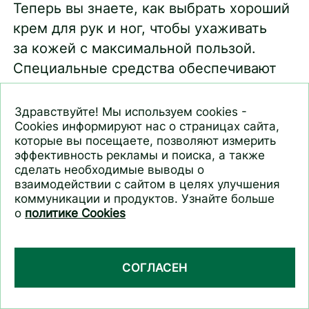
Теперь вы знаете, как выбрать хороший
крем для рук и ног, чтобы ухаживать
за кожей с максимальной пользой.
Специальные средства обеспечивают
интенсивное питание и увлажнение,
дарят восстанавливающий эффект,
Здравствуйте! Мы используем cookies -
Cookies информируют нас о страницах сайта,
заботу о мягкости и гладкости. При этом
которые вы посещаете, позволяют измерить
важна регулярность: старайтесь
эффективность рекламы и поиска, а также
использовать кремы для кожи рук и ног
сделать необходимые выводы о
взаимодействии с сайтом в целях улучшения
минимум дважды в сутки.
коммуникации и продуктов. Узнайте больше
о
политике Cookies
СОГЛАСЕН
* Свойства подтверждены