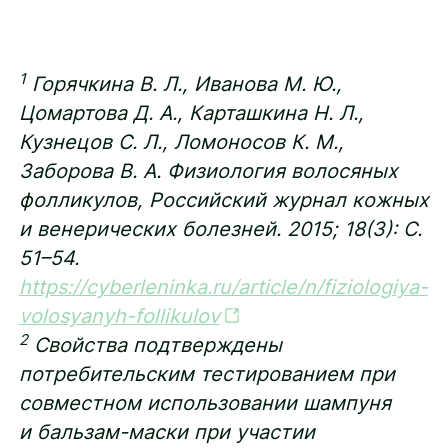
1
Горячкина В. Л., Иванова М. Ю.,
Цомартова Д. А., Карташкина Н. Л.,
Кузнецов С. Л., Ломоносов К. М.,
Заборова В. А. Физиология волосяных
фолликулов, Российский журнал кожных
и венерических болезней. 2015; 18(3): С.
51–54.
https://cyberleninka.ru/article/n/fiziologiya-
volosyanyh-follikulov
2
Свойства подтверждены
потребительским тестированием при
совместном использовании шампуня
и бальзам-маски при участии