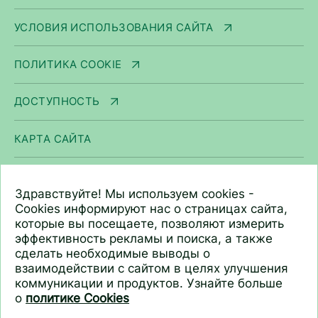
УСЛОВИЯ ИСПОЛЬЗОВАНИЯ САЙТА
ПОЛИТИКА COOKIE
ДОСТУПНОСТЬ
КАРТА САЙТА
ООО «Арнест ЮниРусь»
Здравствуйте! Мы используем cookies -
г. Москва, ул. Сергея Макеева, д. 13.
Cookies информируют нас о страницах сайта,
которые вы посещаете, позволяют измерить
ИНН 7705183476
эффективность рекламы и поиска, а также
+7 (495) 745 75 00
сделать необходимые выводы о
info@unirusgroup.ru
взаимодействии с сайтом в целях улучшения
коммуникации и продуктов. Узнайте больше
о
политике Cookies