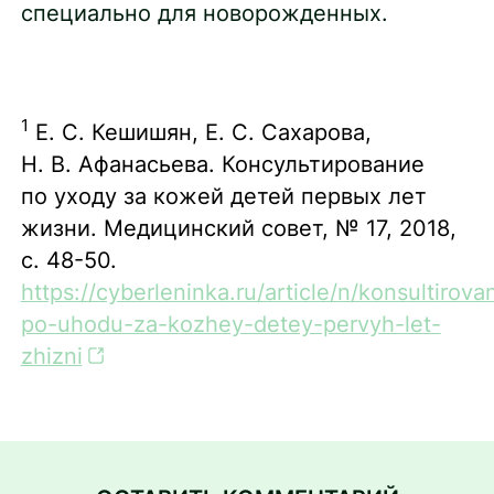
специально для новорожденных.
1
Е. С. Кешишян, Е. С. Сахарова,
Н. В. Афанасьева. Консультирование
по уходу за кожей детей первых лет
жизни. Медицинский совет, № 17, 2018,
с. 48-50.
https://cyberleninka.ru/article/n/konsultirova
po-uhodu-za-kozhey-detey-pervyh-let-
zhizni