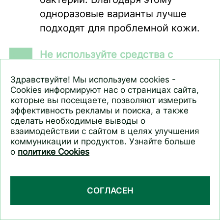
одноразовые варианты лучше
подходят для проблемной кожи.
Не используйте средства с
комедогенными ингредиентами.
Здравствуйте! Мы используем cookies -
Большое количество масел и
Cookies информируют нас о страницах сайта,
восков в составе ухаживающего
которые вы посещаете, позволяют измерить
эффективность рекламы и поиска, а также
крема может усилить проявления
сделать необходимые выводы о
жирности, привести к быстрому
взаимодействии с сайтом в целях улучшения
загрязнению пор и появлению
коммуникации и продуктов. Узнайте больше
о
политике Cookies
различных несовершенств. Более
предпочтительный вариант для
проблемной кожи – средства с
СОГЛАСЕН
невесомой формулой и
себорегулирующими свойствами.